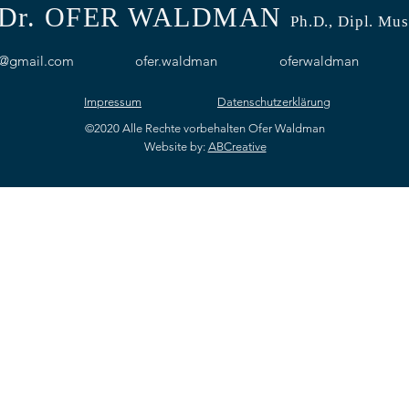
Dr. OFER WALDMAN
Ph.D.
, Dipl. Mus
n@gmail.com
ofer.waldman
oferwaldman
Impressum
Datenschutzerklärung
©2020 Alle Rechte vorbehalten Ofer Waldman
Website by:
ABCreative