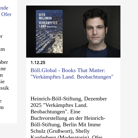
lnde
 Ofer
er
im
aber
1.12.25
ine
Böll.Global - Books That Matter:
en
"Verkämpftes Land. Beobachtungen"
sie
ssik
Heinrich-Böll-Stiftung, Dezember
e
2025 "Verkämpftes Land.
um
Beobachtungen". Eine
Buchvorstellung an der Heinrich-
Böll-Stiftung, Berlin Mit Imme
Schulz (Grußwort), Shelly
Kupferberg (Moderatorin), Ofer