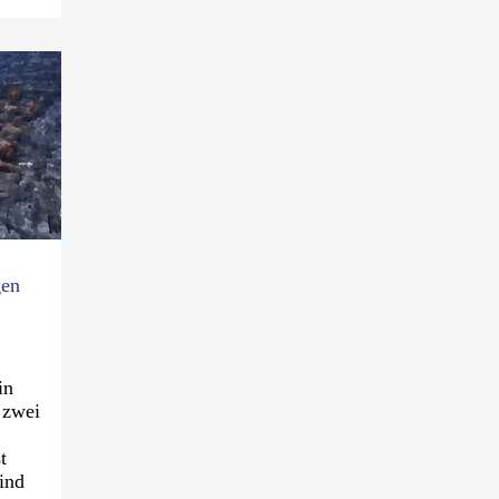
gen
in
 zwei
t
ind