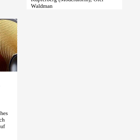
Waldman
i
ches
ch
auf