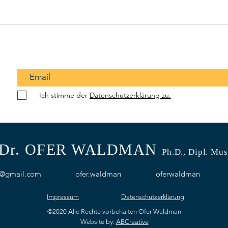
Wie geht es weiter im Iran-
Israe
Krieg: Die Stimmung in Israel
Name
Ich stimme der
Datenschutzerklärung zu.
Dr. OFER WALDMAN
Ph.D.
, Dipl. Mus
n@gmail.com
ofer.waldman
oferwaldman
Impressum
Datenschutzerklärung
©2020 Alle Rechte vorbehalten Ofer Waldman
Website by:
ABCreative