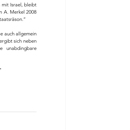
t Israel, bleibt 
in A. Merkel 2008 
taatsräson.“ 
e auch allgemein 
rgibt sich neben 
e unabdingbare 
"