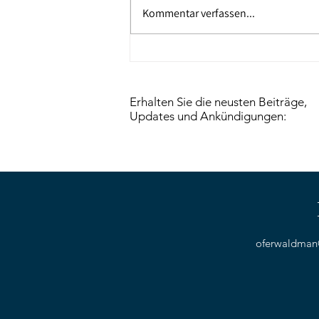
Kommentar verfassen...
Bei Markus Lanz zum Iran-
Krieg: Was passiert im Schatten
des Krieges?
Erhalten Sie die neusten Beiträge,
Updates und Ankündigungen:
oferwaldma