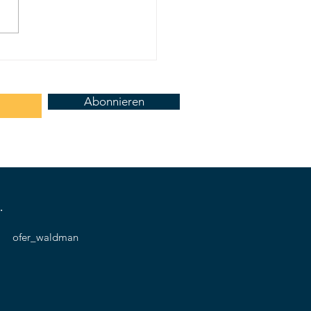
l und Gaza: Dem Krieg drei
n abtrotzen
Abonnieren
.
ofer_waldman