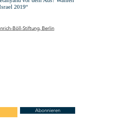
etanyahu vor dem Aus? Wahlen
 Israel 2019“
nrich-Böll-Stiftung, Berlin
Abonnieren