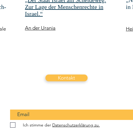
„Der Staat Israel am Scheideweg.
„N
ch-
Zur Lage der Menschenrechte in
in
Israel.“
An der Urania
ale
Hei
Kontakt
Ich stimme der
Datenschutzerklärung zu.