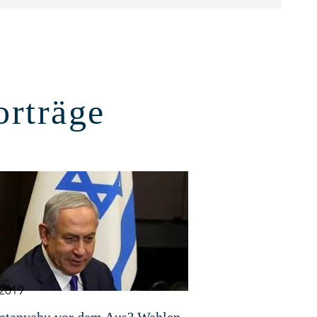
orträge
2019